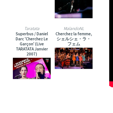
Taratata
MalandoNL
Superbus / Daniel
Cherchez la femme,
Darc 'Cherchez Le
シェルシェ・ラ・
Garçon' (Live
フェム
TARATATA Janvier
2007)
Brooklyn Zoo
Praise Fr
Ghostface Killah -
Cherchez d'abord le
Cherchez La Ghost
royaume de Dieu -
feat. U-God &
Sebastian Demrey
Madame Majestic