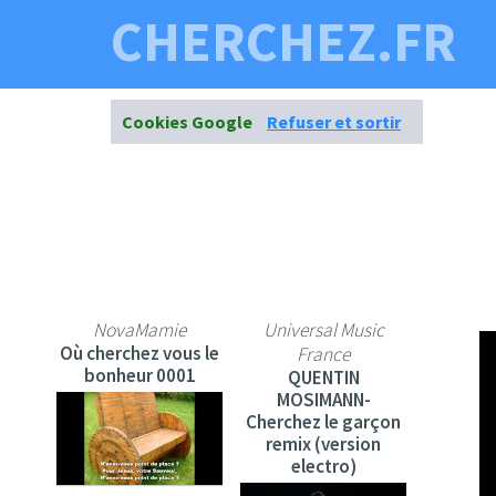
CHERCHEZ.FR
Cookies Google
Refuser et sortir
NovaMamie
Universal Music
Où cherchez vous le
France
bonheur 0001
QUENTIN
MOSIMANN-
Cherchez le garçon
remix (version
electro)