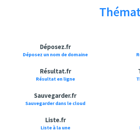
(HD)
Thémati
Le Pacte
Bandes Annonces
Déposez.fr
CHERCHEZ
Cinéma
Déposez un nom de domaine
R
HORTENSE - Bande
CHERCHEZ
annonce
HORTENSE Bande
Résultat.fr
Annonce (Jean-
Pierre Bacri)
Résultat en ligne
T
Sauvegarder.fr
Sauvegarder dans le cloud
Liste.fr
TheYoutuQuestions
jassmynaa
Liste à la une
MADLEEN KANE -
Cherchez d'abord.
Cherchez pas
Sebastian Demrey-